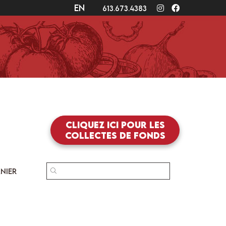
en
Instagram
Facebook
613.673.4383
Cliquez ici pour les
collectes de fonds
SEARCH
NIER
FOR: