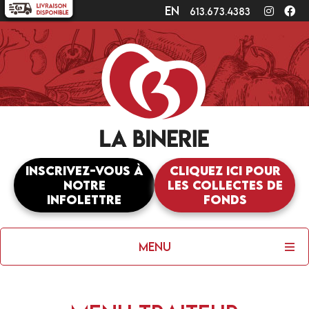
en
Instagr
Fa
613.673.4383
Inscrivez-vous à
Cliquez ici pour
notre
les collectes de
infolettre
fonds
Menu