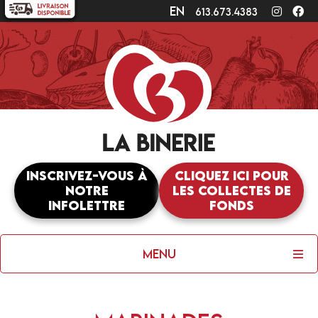
en
Instagr
Fa
613.673.4383
Inscrivez-vous à
Cliquez ici pour
notre
les collectes de
infolettre
fonds
Menu