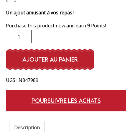
Un ajout amusant à vos repas !
Purchase this product now and earn
9
Points!
quantité
de
Relish
verte
AJOUTER AU PANIER
UGS :
N847989
POURSUIVRE LES ACHATS
Description