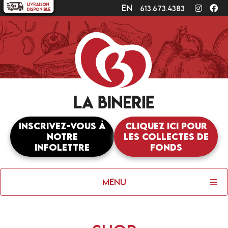
en
Instagr
Fa
613.673.4383
Inscrivez-vous à
Cliquez ici pour
notre
les collectes de
infolettre
fonds
Menu