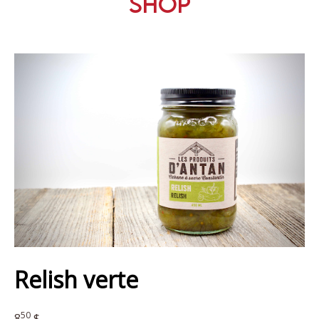
Shop
Relish verte
50
8
$