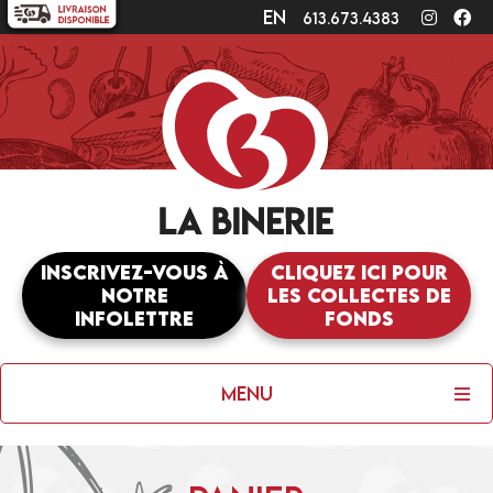
en
Instagr
Fa
613.673.4383
Inscrivez-vous à
Cliquez ici pour
notre
les collectes de
infolettre
fonds
Menu