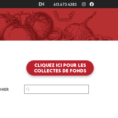
en
Instagram
Facebook
613.673.4383
Cliquez ici pour les
collectes de fonds
SEARCH
NIER
FOR: