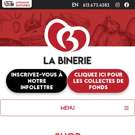
en
Instagr
Fa
613.673.4383
Inscrivez-vous à
Cliquez ici pour
notre
les collectes de
infolettre
fonds
Menu