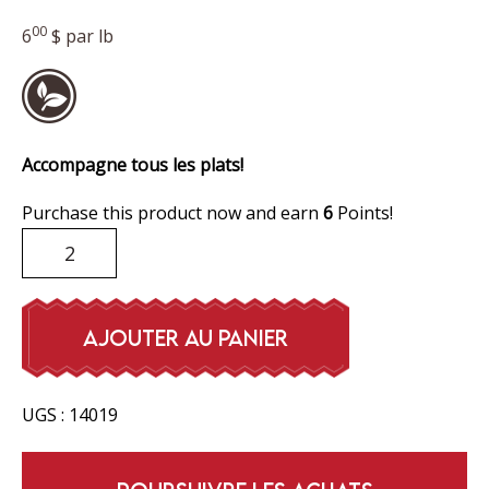
00
6
$
par lb
Accompagne tous les plats!
Purchase this product now and earn
6
Points!
quantité
de
Salade
de
AJOUTER AU PANIER
macaroni
UGS :
14019