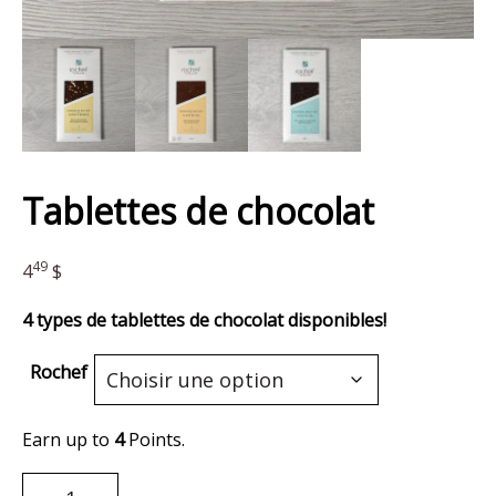
Tablettes de chocolat
49
4
$
4 types de tablettes de chocolat disponibles!
Rochef
Earn up to
4
Points.
quantité