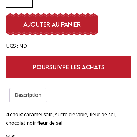
de
Tablettes
de
AJOUTER AU PANIER
chocolat
UGS :
ND
POURSUIVRE LES ACHATS
Description
4 choix: caramel salé, sucre d’érable, fleur de sel,
chocolat noir fleur de sel
50g