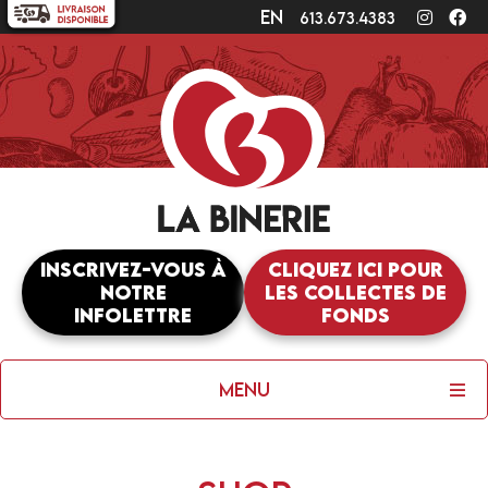
en
Instagr
Fa
613.673.4383
Inscrivez-vous à
Cliquez ici pour
notre
les collectes de
infolettre
fonds
Menu