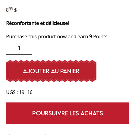
95
8
$
Réconfortante et délicieuse!
Purchase this product now and earn
9
Points!
quantité
de
Soupe
poulet
AJOUTER AU PANIER
et
nouille
UGS :
19116
POURSUIVRE LES ACHATS