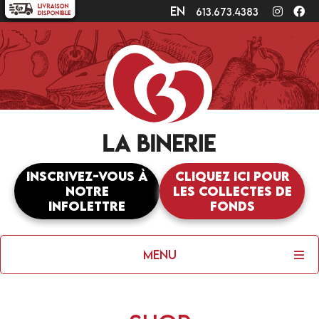
en
Instagr
Fa
613.673.4383
Inscrivez-vous à
Cliquez ici pour
notre
les collectes de
infolettre
fonds
Menu