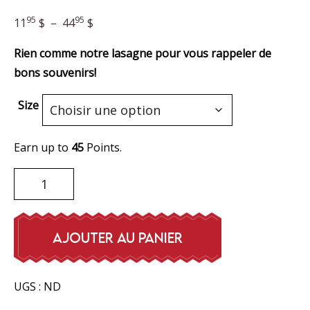
Plage
95
95
11
$
–
44
$
de
Rien comme notre lasagne pour vous rappeler de
prix :
bons souvenirs!
11,95 $
à
Size
44,95 $
Earn up to
45
Points.
quantité
de
Lasagne
à
AJOUTER AU PANIER
la
viande
UGS :
ND