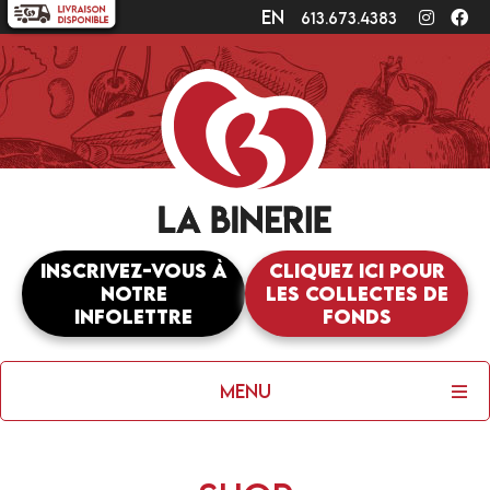
en
Instagr
Fa
613.673.4383
Inscrivez-vous à
Cliquez ici pour
notre
les collectes de
infolettre
fonds
Menu