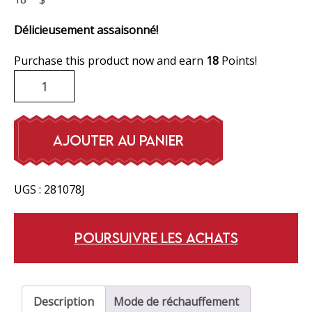
Délicieusement assaisonné!
Purchase this product now and earn
18
Points!
quantité
de
Rouleaux
au
AJOUTER AU PANIER
porc
UGS :
281078J
POURSUIVRE LES ACHATS
Description
Mode de réchauffement