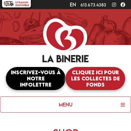
en
Instagr
Fa
613.673.4383
Inscrivez-vous à
Cliquez ici pour
notre
les collectes de
infolettre
fonds
Menu