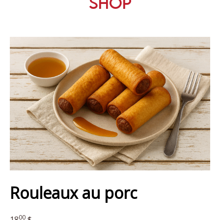
Shop
Rouleaux au porc
00
18
$